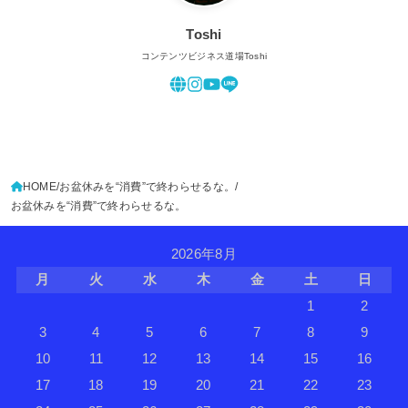
Toshi
コンテンツビジネス道場Toshi
HOME
お盆休みを“消費”で終わらせるな。
お盆休みを“消費”で終わらせるな。
2026年8月
月
火
水
木
金
土
日
1
2
3
4
5
6
7
8
9
10
11
12
13
14
15
16
17
18
19
20
21
22
23