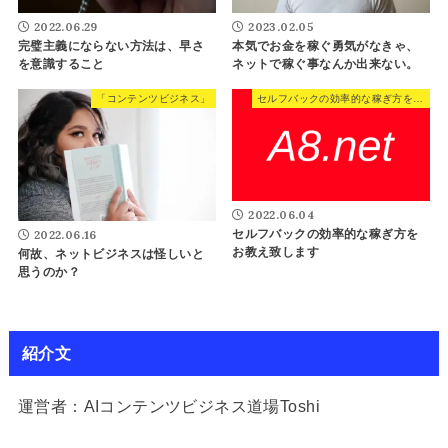
2022.06.29
2023.02.05
完璧主義にならない方法は、早さ
本気でお金を稼ぐ勇気がなきゃ、
を意識すること
ネットで稼ぐ事なんか出来ない。
「コンテンツビジネス」
セルフバックの効率的な稼ぎ方をお教え致します
2022.06.04
セルフバックの効率的な稼ぎ方を
2022.06.16
お教え致します
何故、ネットビジネスは怪しいと
思うのか？
紹介文
運営者：AIコンテンツビジネス道場Toshi