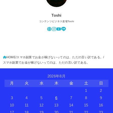
Toshi
コンテンツビジネス道場Toshi
HOME
スマホ副業でお金が稼げないってのは、ただの言い訳である。
スマホ副業でお金が稼げないってのは、ただの言い訳である。
2026年8月
月
火
水
木
金
土
日
1
2
3
4
5
6
7
8
9
10
11
12
13
14
15
16
17
18
19
20
21
22
23