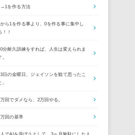
0→1を作る方法
0から1を作る事より、0を作る事に集中し
ろ！！
10分耐久訓練をすれば、人生は変えられま
す。
13日の金曜日、ジェイソンを観て思ったこ
と。
1万回でダメなら、2万回やる。
1万回の基準
1人でAIを学ぼうとして、3ヶ月無駄にした人