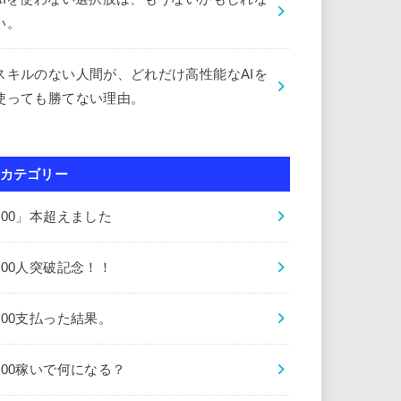
い。
スキルのない人間が、どれだけ高性能なAIを
使っても勝てない理由。
カテゴリー
000」本超えました
000人突破記念！！
000支払った結果。
000稼いで何になる？