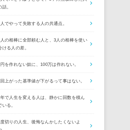
の話。
1人でやって失敗する人の共通点。
1人の相棒に全部頼む人と、3人の相棒を使い
分ける人の差。
1円を作れない奴に、100万は作れない。
1回上がった基準値が下がるって事はない。
1年で人生を変える人は、静かに回数を積ん
でいる。
1度切りの人生、後悔なんかしたくないよ
ね。