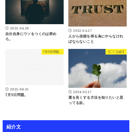
2025.04.19
2022.04.27
自分自身にウソをつくのは辞め
人から信頼を得る為にやらなけれ
ろ。
ばならないこと
7月5日問題。
【〇〇な奴】
2025.06.15
2024.02.17
7月5日問題。
運を良くする方法を知りたいと思
ってる奴。
紹介文