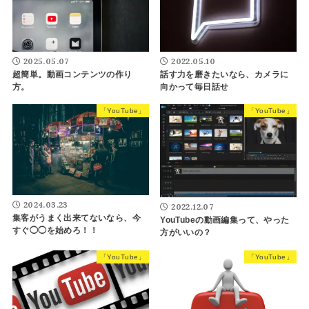
2025.05.07
2022.05.10
超簡単。動画コンテンツの作り
話す力を磨きたいなら、カメラに
方。
向かって毎日話せ
「YouTube」
「YouTube」
2024.03.23
2022.12.07
集客がうまく出来てないなら、今
YouTubeの動画編集って、やった
すぐ◯◯を始めろ！！
方がいいの？
「YouTube」
「YouTube」