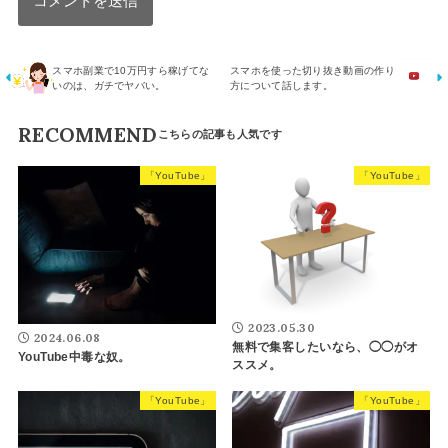
スマホ副業で10万円すら稼げてな
スマホを使った切り抜き動画の作り
いのは、ガチでヤバい。
方について話します。
RECOMMEND
「YouTube」
「YouTube」
2023.05.30
2024.06.08
無料で集客したいなら、◯◯がオ
YouTube中毒な奴。
ススメ。
「YouTube」
「YouTube」