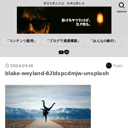
過去を変えれば、未来は変わる
SEARCH
「コンテンツ販売」
「ブログで資産構築」
「みんなの銀行」
2024.03.16
Toshi
blake-weyland-8Jldspcdmjw-unsplash