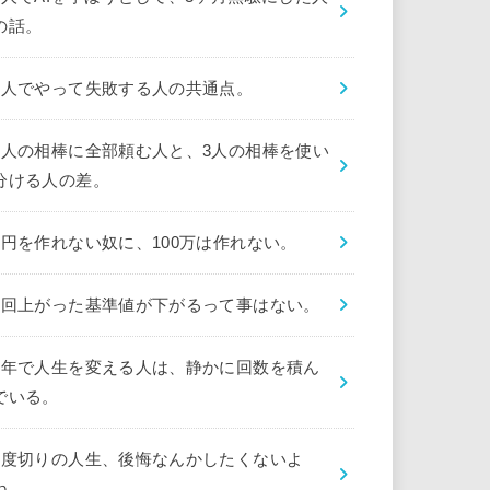
の話。
1人でやって失敗する人の共通点。
1人の相棒に全部頼む人と、3人の相棒を使い
分ける人の差。
1円を作れない奴に、100万は作れない。
1回上がった基準値が下がるって事はない。
1年で人生を変える人は、静かに回数を積ん
でいる。
1度切りの人生、後悔なんかしたくないよ
ね。