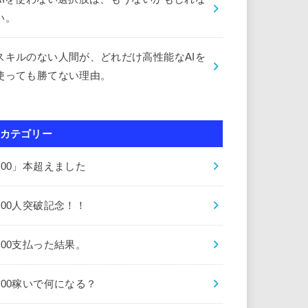
い。
スキルのない人間が、どれだけ高性能なAIを
使っても勝てない理由。
カテゴリー
000」本超えました
000人突破記念！！
000支払った結果。
000稼いで何になる？