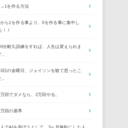
0→1を作る方法
0から1を作る事より、0を作る事に集中し
ろ！！
10分耐久訓練をすれば、人生は変えられま
す。
13日の金曜日、ジェイソンを観て思ったこ
と。
1万回でダメなら、2万回やる。
1万回の基準
1人でAIを学ぼうとして、3ヶ月無駄にした人