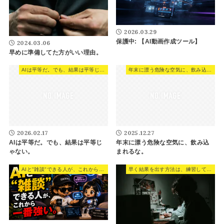
2026.03.29
保護中: 【AI動画作成ツール】
2024.03.06
早めに準備してた方がいい理由。
AIは平等だ。でも、結果は平等じゃない。
年末に漂う危険な空気に、飲み込まれるな。
2026.02.17
2025.12.27
AIは平等だ。でも、結果は平等じ
年末に漂う危険な空気に、飲み込
ゃない。
まれるな。
AIと"雑談"できる人が、これから一番強い。
早く結果を出す方法は、練習して、実践をすること。