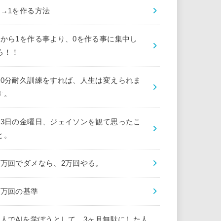
0→1を作る方法
0から1を作る事より、0を作る事に集中し
ろ！！
10分耐久訓練をすれば、人生は変えられま
す。
13日の金曜日、ジェイソンを観て思ったこ
と。
1万回でダメなら、2万回やる。
1万回の基準
1人でAIを学ぼうとして、3ヶ月無駄にした人