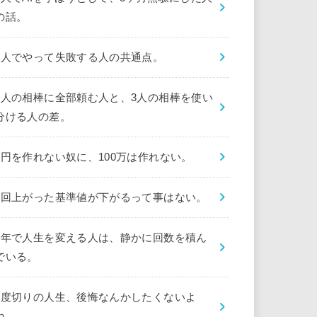
の話。
1人でやって失敗する人の共通点。
1人の相棒に全部頼む人と、3人の相棒を使い
分ける人の差。
1円を作れない奴に、100万は作れない。
1回上がった基準値が下がるって事はない。
1年で人生を変える人は、静かに回数を積ん
でいる。
1度切りの人生、後悔なんかしたくないよ
ね。