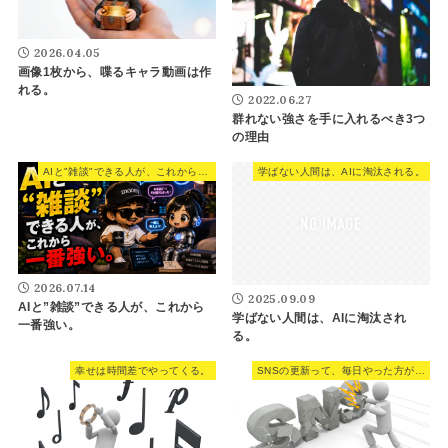
2026.04.05
画像1枚から、喋るキャラ動画は作
れる。
2022.06.27
群れない強さを手に入れるべき3つ
の理由
AIと"雑談"できる人が、これから一番強い。
学ばない人間は、AIに淘汰される。
2026.07.14
2025.09.09
AIと”雑談”できる人が、これから
学ばない人間は、AIに淘汰され
一番強い。
る。
幸せは時間差でやってくる。
SNSの更新って、毎日やった方がいいの？