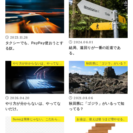
2023.11.26
2024.06.01
タクシーでも、PayPay使おうとす
結局、遠回りが一番の近道であ
る奴。
る。
やり方が分からないは、やってないだけ。
秋田県に「ゴジラ」がいる？
2026.04.20
2021.08.06
やり方が分からないは、やってな
秋田県に「ゴジラ」がいるって知
いだけ。
ってる？
Sunoは簡単じゃない。こだわらない人が簡単なだけだ。
お金は、使えば使うほど増やせる。