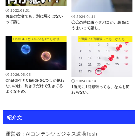
2022.08.31
お金の亡者でも、別に悪くはない
2024.01.11
って話し
◯◯の時に吸うタバコが、最高に
うまいって話し。
ChatGPTとClaudeを1つしか使わないのは、利き手だけで生きてるようなもの。
1週間に1回頑張っても、なんも変わらない。
2026.05.05
ChatGPTとClaudeを1つしか使わ
2024.06.13
ないのは、利き手だけで生きてる
1週間に1回頑張っても、なんも変
ようなもの。
わらない。
紹介文
運営者：AIコンテンツビジネス道場Toshi