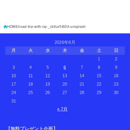
HOME
road-trip-with-raj-_cbKur5I60A-unsplash
2026年8月
月
火
水
木
金
土
日
1
2
3
4
5
6
7
8
9
10
11
12
13
14
15
16
17
18
19
20
21
22
23
24
25
26
27
28
29
30
31
« 7月
【無料プレゼント企画】