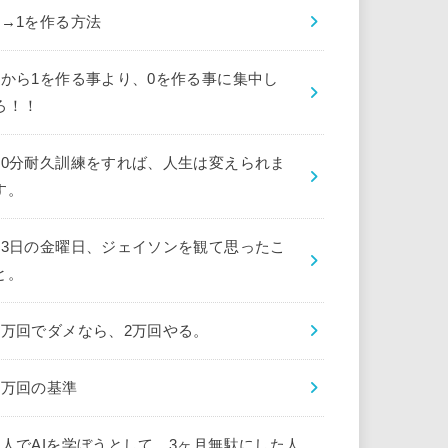
0→1を作る方法
0から1を作る事より、0を作る事に集中し
ろ！！
10分耐久訓練をすれば、人生は変えられま
す。
13日の金曜日、ジェイソンを観て思ったこ
と。
1万回でダメなら、2万回やる。
1万回の基準
1人でAIを学ぼうとして、3ヶ月無駄にした人