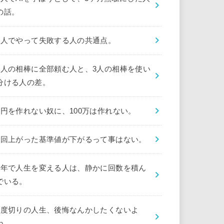
の話。
1人でやって失敗する人の共通点。
1人の相棒に全部頼む人と、3人の相棒を使い
分ける人の差。
1円を作れない奴に、100万は作れない。
1回上がった基準値が下がるって事はない。
1年で人生を変える人は、静かに回数を積ん
でいる。
1度切りの人生、後悔なんかしたくないよ
ね。