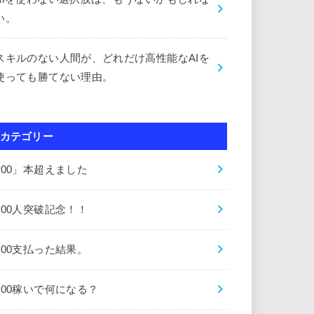
い。
スキルのない人間が、どれだけ高性能なAIを
使っても勝てない理由。
カテゴリー
000」本超えました
000人突破記念！！
000支払った結果。
000稼いで何になる？