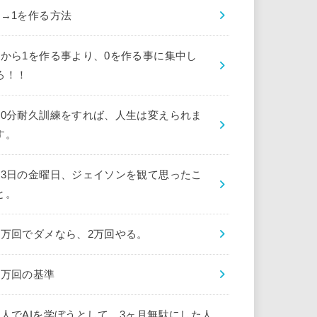
0→1を作る方法
0から1を作る事より、0を作る事に集中し
ろ！！
10分耐久訓練をすれば、人生は変えられま
す。
13日の金曜日、ジェイソンを観て思ったこ
と。
1万回でダメなら、2万回やる。
1万回の基準
1人でAIを学ぼうとして、3ヶ月無駄にした人