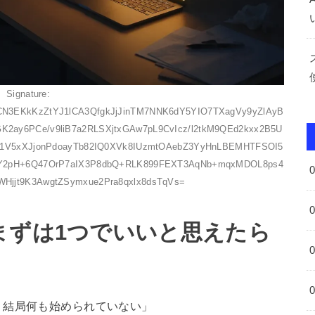
Signature:
N3EKkKzZtYJ1lCA3QfgkJjJinTM7NNK6dY5YIO7TXagVy9yZlAyB
2ay6PCe/v9liB7a2RLSXjtxGAw7pL9CvIcz/l2tkM9QEd2kxx2B5U
b1V5xXJjonPdoayTb82IQ0XVk8IUzmtOAebZ3YyHnLBEMHTFSOI5
Y2pH+6Q47OrP7aIX3P8dbQ+RLK899FEXT3AqNb+mqxMDOL8ps4
Hjjt9K3AwgtZSymxue2Pra8qxlx8dsTqVs=
まずは1つでいいと思えたら
、結局何も始められていない」