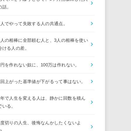
の話。
1人でやって失敗する人の共通点。
1人の相棒に全部頼む人と、3人の相棒を使い
分ける人の差。
1円を作れない奴に、100万は作れない。
1回上がった基準値が下がるって事はない。
1年で人生を変える人は、静かに回数を積ん
でいる。
1度切りの人生、後悔なんかしたくないよ
ね。