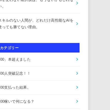
い。
スキルのない人間が、どれだけ高性能なAIを
使っても勝てない理由。
カテゴリー
000」本超えました
000人突破記念！！
000支払った結果。
000稼いで何になる？