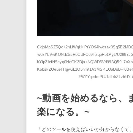
CkjoMpSZ5Qc+2hLlWqH+PtYO94lwosax0Sg5E2MDC
w0zYbVwKONtb1/5RoCUFC69HxqeFb1PyL/U2997JGK
kYipZIciHSeyq0HdGK3Dja+NQWD5Vd99AQ59L7oX
K6bskZOeueTHgwuL1Q5hm/1A3MSPEQaDsB+l0Be
FWZYqcdmPfU1dL4rZLzbUYlW
~動画を始めるなら、
楽になる。~
「どのツールを使えばいいか分からなくて