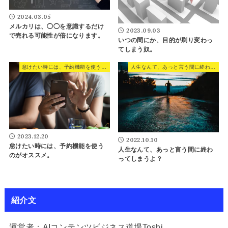
2024.03.05
メルカリは、◯◯を意識するだけ
2023.09.03
で売れる可能性が倍になります。
いつの間にか、目的が刷り変わっ
てしまう奴。
怠けたい時には、予約機能を使うのがオススメ。
人生なんて、あっと言う間に終わってしまうよ？
2023.12.20
2022.10.10
怠けたい時には、予約機能を使う
人生なんて、あっと言う間に終わ
のがオススメ。
ってしまうよ？
紹介文
運営者：AIコンテンツビジネス道場Toshi