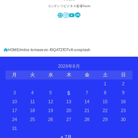
コンテンツビジネス道場Toshi
HOME
milos-tomasevic-f0QATZfOTv8-unsplash
2026年8月
月
火
水
木
金
土
日
1
2
3
4
5
6
7
8
9
10
11
12
13
14
15
16
17
18
19
20
21
22
23
24
25
26
27
28
29
30
31
« 7月