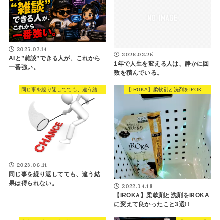
2026.07.14
2026.02.25
AIと”雑談”できる人が、これから
1年で人生を変える人は、静かに回
一番強い。
数を積んでいる。
同じ事を繰り返してても、違う結果は得られない。
【IROKA】柔軟剤と洗剤をIROKAに変えて良かったこと3選!!
2023.06.11
同じ事を繰り返してても、違う結
果は得られない。
2022.04.18
【IROKA】柔軟剤と洗剤をIROKA
に変えて良かったこと3選!!