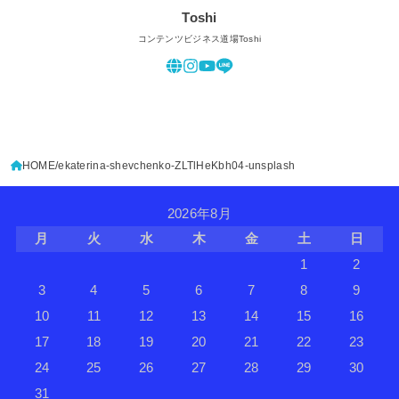
Toshi
コンテンツビジネス道場Toshi
HOME
ekaterina-shevchenko-ZLTlHeKbh04-unsplash
2026年8月
月
火
水
木
金
土
日
1
2
3
4
5
6
7
8
9
10
11
12
13
14
15
16
17
18
19
20
21
22
23
24
25
26
27
28
29
30
31