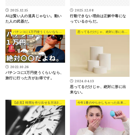
2025.12.15
2025.12.08
AIは賢い人の道具じゃない。動い
行動できない理由は正解中毒にな
た人の武器だ。
っているからだ。
パチンコに1万円使うくらいなら、旅行に行った方がお得です。
思ってるだけじゃ、絶対に形に出来ない。
2022.10.26
パチンコに1万円使うくらいなら、
旅行に行った方がお得です。
2024.04.13
思ってるだけじゃ、絶対に形に出
来ない。
【必見】時間を作り出せる方法3選！！
今年1番のやらかしちゃった出来事。